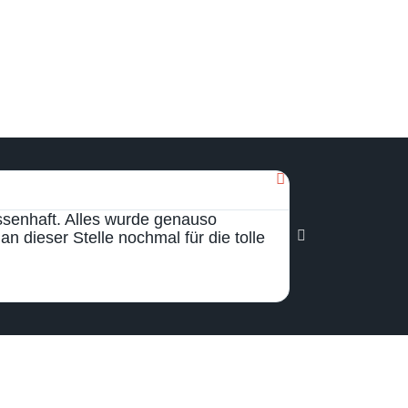
Olaf Alles





ssenhaft. Alles wurde genauso
Wir sind mit de
n dieser Stelle nochmal für die tolle
Angebot und Ausf
ihre Baustellen 
sich gut aufgeh