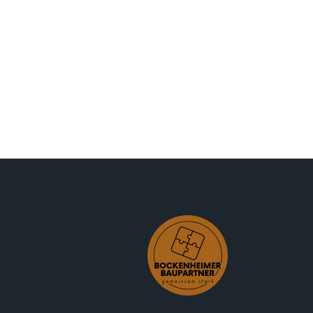
t und
 zu Hause