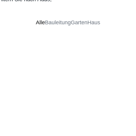
Alle
Bauleitung
Garten
Haus
Neue Traumterrasse mit Pflanzkübel aus
Kalkstein
Neue Hofeinfahrt
Erneuerung des Zauns
Neue Natursteinmauer