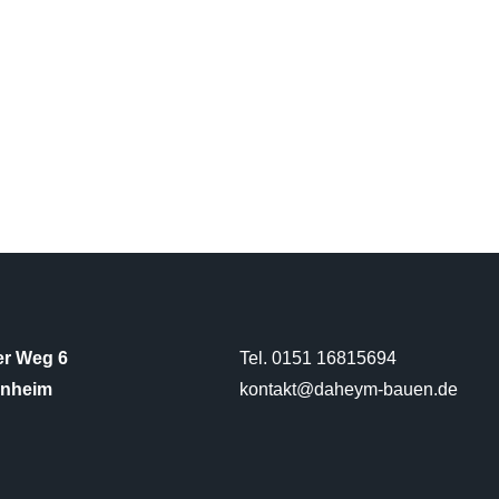
DAHEYM kommt von Heima
Heimat ist da, wo das Herz
ist.
r Weg 6
Tel. 0151 16815694
enheim
kontakt@daheym-bauen.de