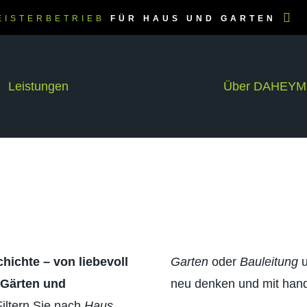
EISTERBETRIEB
FÜR HAUS UND GARTEN
Leistungen
Über DAHEYM
hichte – von liebevoll
Garten
oder
Bauleitung
u
 Gärten und
neu denken und mit hand
Filtern Sie nach
Haus
,