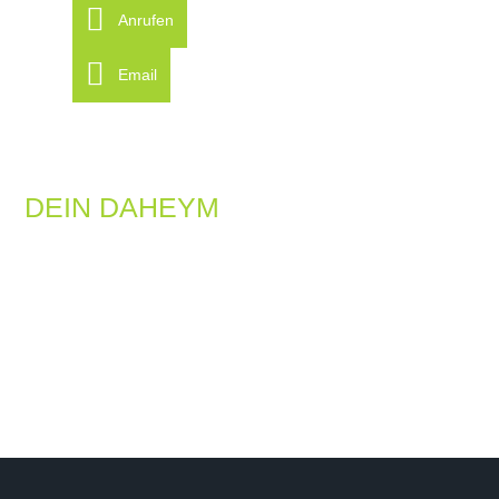
Anrufen
Email
DEIN DAHEYM
Zurück lehnen und machen lassen
Du hast keine Zeit, Dich um alles zu kümmern?
Dann melde Dich bei uns!