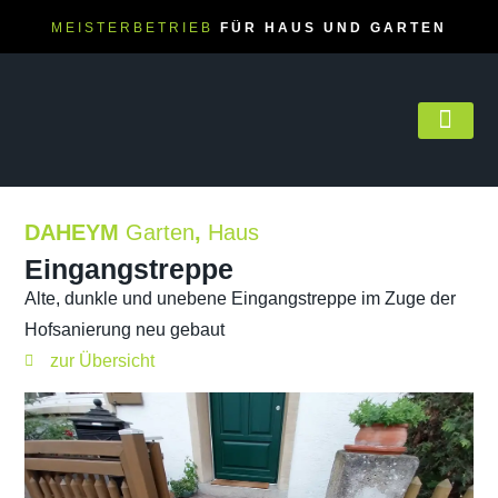
MEISTERBETRIEB
FÜR HAUS UND GARTEN
DAHEYM gest
Über DA
Karriere bei
DAHEYM
Garten
,
Haus
Eingangstreppe
Alte, dunkle und unebene Eingangstreppe im Zuge der
Hofsanierung neu gebaut
zur Übersicht