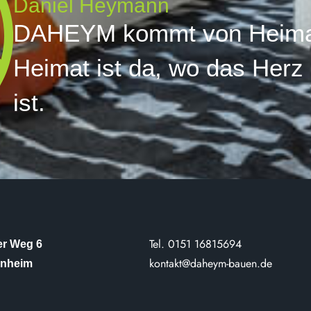
Daniel Heymann
DAHEYM kommt von Heima
Heimat ist da, wo das Herz
ist.
Tel. 0151 16815694
r Weg 6
kontakt@daheym-bauen.de
enheim