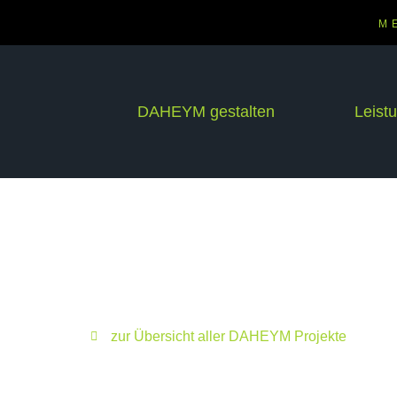
M
DAHEYM gestalten
Leist
zur Übersicht aller DAHEYM Projekte